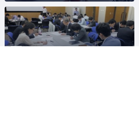
産総研人工知能技術コンソーシアム（AITeC）
東京
人工知能
東京都立産業技術大学院大学（AIIT）
東京
教育