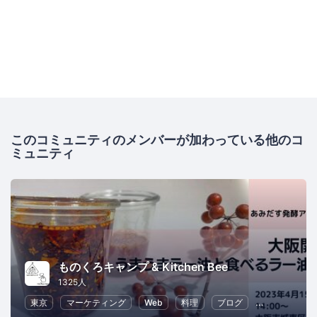
このコミュニティのメンバーが加わっている他のコ
ミュニティ
ものくろキャンプ & Kitchen Bee
1325人
東京
マーケティング
Web
料理
ブログ
SEO（検索エ